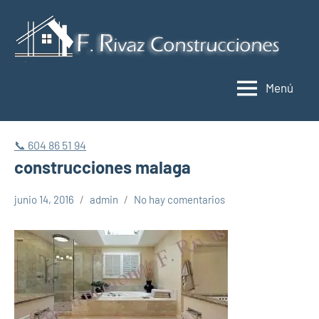
Saltar
al
C
contenido
y
Menú
r
M
📞 604 86 51 94
construcciones malaga
junio 14, 2016
admin
No hay comentarios