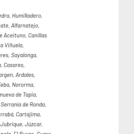
dra, Humilladero,
ate, Alfarnatejo,
 Aceituno, Canillas
a Viñuela,
ares, Sayalonga,
a, Casares,
argen, Ardales,
 Teba, Nororma,
anueva de Tapia,
, Serranía de Ronda,
arrabá, Cartajima,
, Jubrique, Júzcar,
nela, El Burgo, Guaro,