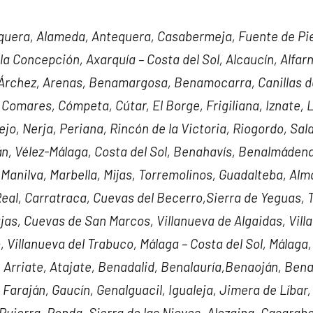
quera, Alameda, Antequera, Casabermeja, Fuente de Pie
 la Concepción, Axarquía – Costa del Sol, Alcaucín, Alfarn
 Árchez, Arenas, Benamargosa, Benamocarra, Canillas de
Comares, Cómpeta, Cútar, El Borge, Frigiliana, Iznate, L
jo, Nerja, Periana, Rincón de la Victoria, Riogordo, Sal
lán, Vélez-Málaga, Costa del Sol, Benahavís, Benalmáden
Manilva, Marbella, Mijas, Torremolinos, Guadalteba, Alm
Real, Carratraca, Cuevas del Becerro,Sierra de Yeguas,
as, Cuevas de San Marcos, Villanueva de Algaidas, Vill
, Villanueva del Trabuco, Málaga – Costa del Sol, Málaga
, Arriate, Atajate, Benadalid, Benalauría,Benaoján, Ben
 Faraján, Gaucín, Genalguacil, Igualeja, Jimera de Líbar
ujerra, Ronda, Sierra de las Nieves, Alozaina, Casarabo