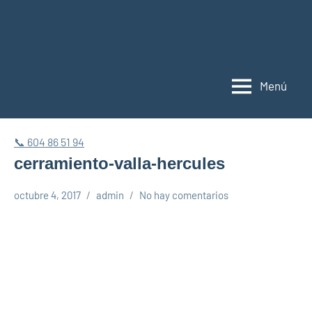
Saltar
al
C
contenido
y
Menú
r
M
📞 604 86 51 94
cerramiento-valla-hercules
octubre 4, 2017
admin
No hay comentarios