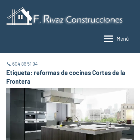
Saltar
al
C
contenido
y
Menú
r
M
📞 604 86 51 94
Etiqueta:
reformas de cocinas Cortes de la
Frontera