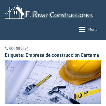
Saltar
al
C
contenido
y
Menú
r
M
📞 604 86 51 94
Etiqueta:
Empresa de construccion Cártama