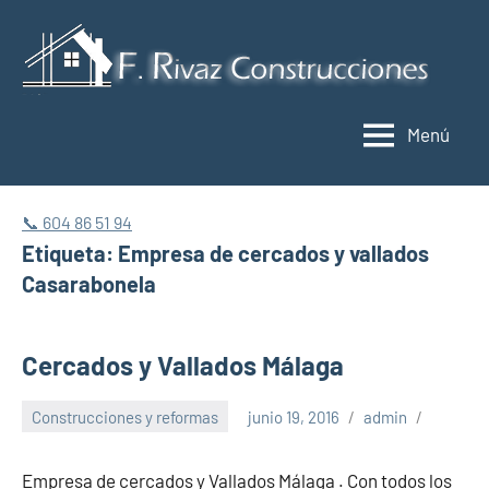
Saltar
al
C
contenido
y
Menú
r
M
📞 604 86 51 94
Etiqueta:
Empresa de cercados y vallados
Casarabonela
Cercados y Vallados Málaga
Construcciones y reformas
junio 19, 2016
admin
Empresa de cercados y Vallados Málaga . Con todos los