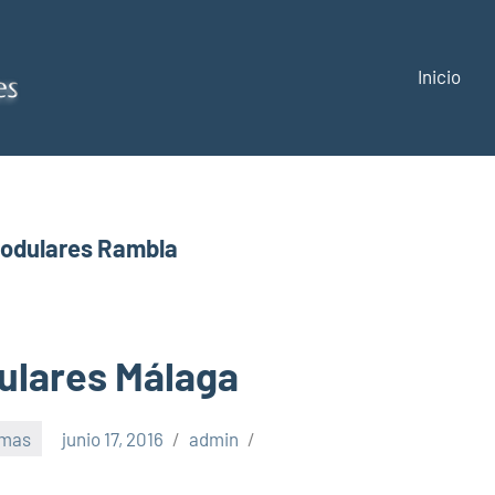
Inicio
Construcciones
y
reformas
odulares Rambla
Málaga
ulares Málaga
rmas
junio 17, 2016
admin