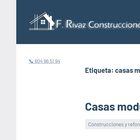
Saltar
al
contenido
📞 604 86 51 94
Etiqueta:
casas m
Casas mod
Construcciones y refo