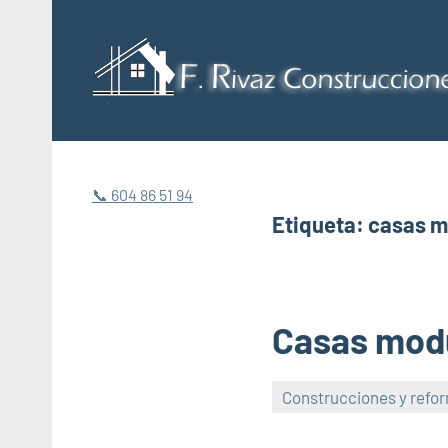
Saltar
al
contenido
📞 604 86 51 94
Etiqueta:
casas mo
Casas mod
Construcciones y refo