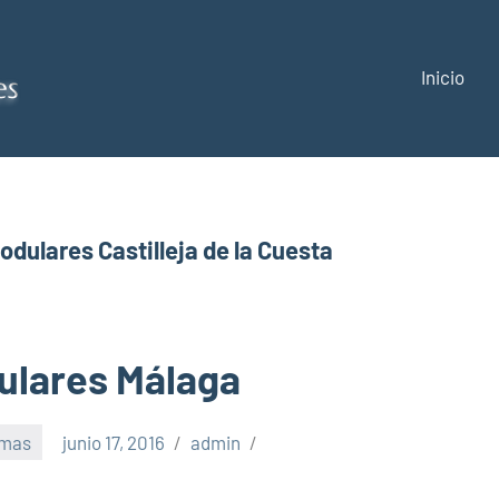
Inicio
Construcciones
y
reformas
dulares Castilleja de la Cuesta
Málaga
ulares Málaga
rmas
junio 17, 2016
admin