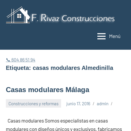
Saltar
al
C
contenido
y
Menú
r
M
📞 604 86 51 94
Etiqueta:
casas modulares Almedinilla
Casas modulares Málaga
Construcciones y reformas
junio 17, 2016
admin
Casas modulares Somos especialistas en casas
modulares con diseños únicos y exclusivos, fabricamos